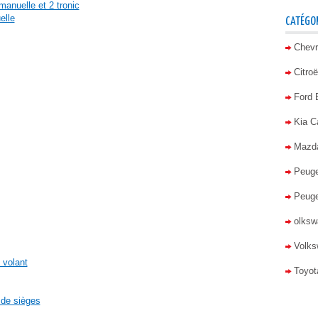
anuelle et 2 tronic
elle
CATÉGOR
Chevr
Citro
Ford
Kia C
Mazd
Peuge
Peuge
olkswa
Volks
 volant
Toyot
 de sièges