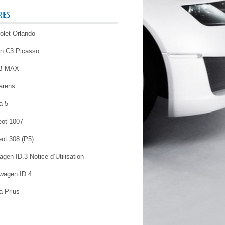
IES
olet Orlando
ën C3 Picasso
 B-MAX
arens
a 5
ot 1007
ot 308 (P5)
gen ID.3 Notice d’Utilisation
wagen ID.4
a Prius