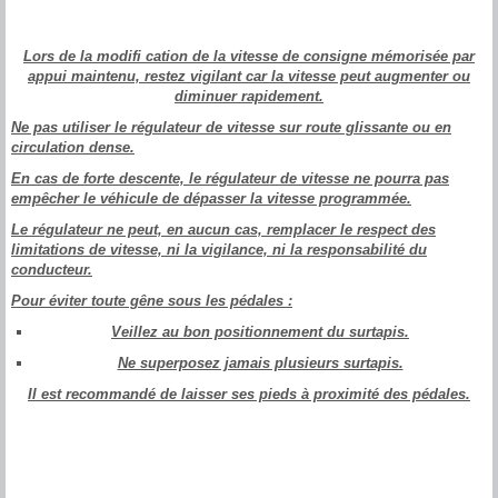
Lors de la modifi cation de la vitesse de consigne mémorisée par
appui maintenu, restez vigilant car la vitesse peut augmenter ou
diminuer rapidement.
Ne pas utiliser le régulateur de vitesse sur route glissante ou en
circulation dense.
En cas de forte descente, le régulateur de vitesse ne pourra pas
empêcher le véhicule de dépasser la vitesse programmée.
Le régulateur ne peut, en aucun cas, remplacer le respect des
limitations de vitesse, ni la vigilance, ni la responsabilité du
conducteur.
Pour éviter toute gêne sous les pédales :
Veillez au bon positionnement du surtapis.
Ne superposez jamais plusieurs surtapis.
Il est recommandé de laisser ses pieds à proximité des pédales.