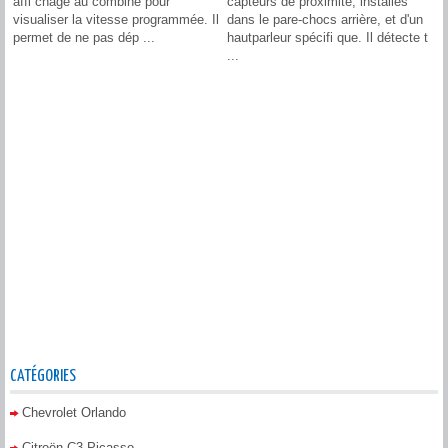
affi chage au combiné pour
capteurs de proximité, installés
visualiser la vitesse programmée. Il
dans le pare-chocs arrière, et d'un
permet de ne pas dép ...
hautparleur spécifi que. Il détecte t
...
CATÉGORIES
Chevrolet Orlando
Citroën C3 Picasso