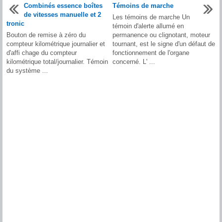
Combinés essence boîtes
Témoins de marche
de vitesses manuelle et 2
Les témoins de marche Un
tronic
témoin d'alerte allumé en
Bouton de remise à zéro du
permanence ou clignotant, moteur
compteur kilométrique journalier et
tournant, est le signe d'un défaut de
d'affi chage du compteur
fonctionnement de l'organe
kilométrique total/journalier. Témoin
concerné. L' ...
du système ...