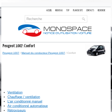
ACCUEIL
NOUVEAU
TOP
PLAN DU SITE
CONTACTS
RECHERCHE
Peugeot 1007: Confort
Peugeot 1007
/
Manuel du conducteur Peugeot 1007
/ Confort
Ventilation
Chauffage / ventilation
L'air conditionné manuel
Air conditionné automatique
Rétroviseurs