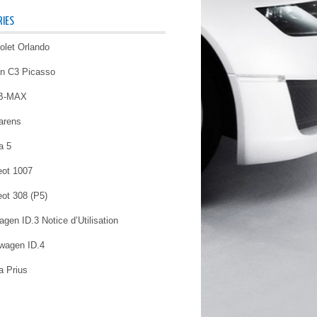
IES
olet Orlando
ën C3 Picasso
 B-MAX
arens
a 5
ot 1007
ot 308 (P5)
gen ID.3 Notice d’Utilisation
wagen ID.4
a Prius