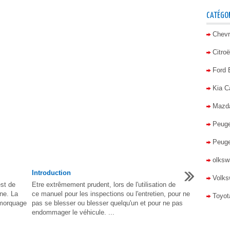
CATÉGOR
Chevr
Citro
Ford
Kia C
Mazd
Peuge
Peuge
olkswa
Introduction
Volks
st de
Etre extrêmement prudent, lors de l'utilisation de
ne. La
ce manuel pour les inspections ou l'entretien, pour ne
Toyot
emorquage
pas se blesser ou blesser quelqu'un et pour ne pas
endommager le véhicule. ...