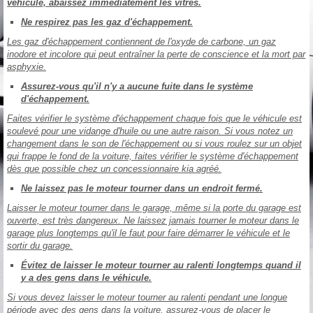
véhicule, abaissez immédiatement les vitres.
Ne respirez pas les gaz d'échappement.
Les gaz d'échappement contiennent de l'oxyde de carbone, un gaz
inodore et incolore qui peut entraîner la perte de conscience et la mort par
asphyxie.
Assurez-vous qu'il n'y a aucune fuite dans le système
d'échappement.
Faites vérifier le système d'échappement chaque fois que le véhicule est
soulevé pour une vidange d'huile ou une autre raison. Si vous notez un
changement dans le son de l'échappement ou si vous roulez sur un objet
qui frappe le fond de la voiture, faites vérifier le système d'échappement
dès que possible chez un concessionnaire kia agréé.
Ne laissez pas le moteur tourner dans un endroit fermé.
Laisser le moteur tourner dans le garage, même si la porte du garage est
ouverte, est très dangereux. Ne laissez jamais tourner le moteur dans le
garage plus longtemps qu'il le faut pour faire démarrer le véhicule et le
sortir du garage.
Évitez de laisser le moteur tourner au ralenti longtemps quand il
y a des gens dans le véhicule.
Si vous devez laisser le moteur tourner au ralenti pendant une longue
période avec des gens dans la voiture, assurez-vous de placer le