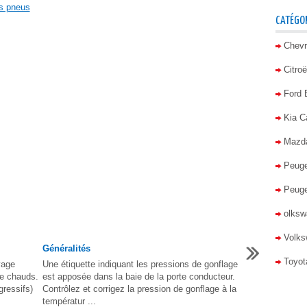
es pneus
CATÉGOR
Chevr
Citro
Ford
Kia C
Mazd
Peuge
Peuge
olkswa
Volks
Généralités
Toyot
yage
Une étiquette indiquant les pressions de gonflage
ue chauds.
est apposée dans la baie de la porte conducteur.
gressifs)
Contrôlez et corrigez la pression de gonflage à la
températur ...