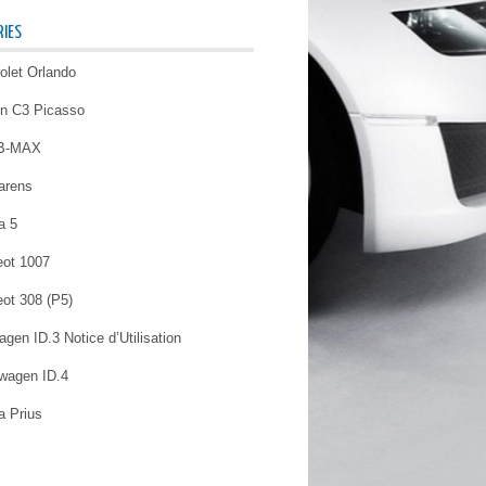
IES
olet Orlando
ën C3 Picasso
 B-MAX
arens
a 5
ot 1007
ot 308 (P5)
gen ID.3 Notice d’Utilisation
wagen ID.4
a Prius