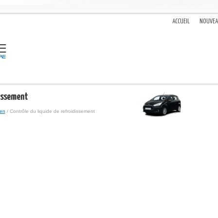
ACCUEIL
NOUVE
dissement
ien
/ Contrôle du liquide de refroidissement