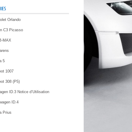
IES
olet Orlando
ën C3 Picasso
 B-MAX
arens
a 5
ot 1007
ot 308 (P5)
gen ID.3 Notice d’Utilisation
wagen ID.4
a Prius