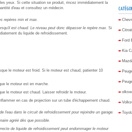
 les yeux. Si cette situation se produit, rincez immédiatement la
antité d'eau et consultez un médecin.
CATÉGOR
les repères min et max.
Chevr
lorsqu'il est chaud. Le niveau peut donc dépasser le repère max.
Si
Citro
diatement du liquide de refroidissement.
Ford
Kia C
Mazd
sque le moteur est froid. Si le moteur est chaud, patienter 10
Peuge
Peuge
que le moteur est en marche.
olkswa
ue le moteur est chaud. Laisser refroidir le moteur.
'enflammer en cas de projection sur un tube d'échappement chaud.
Volks
e l'eau dans le circuit de refroidissement pour rejoindre un garage.
Toyot
naire agréé dès que possible.
ncorrecte de liquide de refroidissement peut endommager le moteur