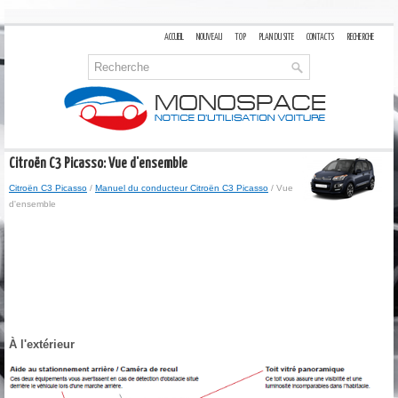
ACCUEIL
NOUVEAU
TOP
PLAN DU SITE
CONTACTS
RECHERCHE
Citroën C3 Picasso: Vue d'ensemble
Citroën C3 Picasso
/
Manuel du conducteur Citroën C3 Picasso
/ Vue
d'ensemble
À l'extérieur